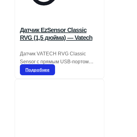
Датчик EzSensor Classic
RVG (1,5 дюйма) — Vatech
Датчик VATECH RVG Classic
Sensor с прямым USB-портом
отличается компактностью и
Подробнее
удобством в использовании, что
делает его идеальным решением
для различных операторов. Он
легко перемещается из одной
комнаты в другую, не прерывая
рабочий процесс. Подходит для
вертикальных и горизонтальных
прикусов, а также для всех