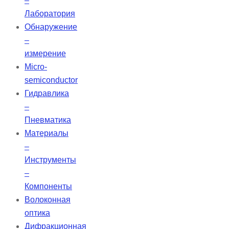
–
Лаборатория
Обнаружение
–
измерение
Micro-
semiconductor
Гидравлика
–
Пневматика
Материалы
–
Инструменты
–
Компоненты
Волоконная
оптика
Дифракционная