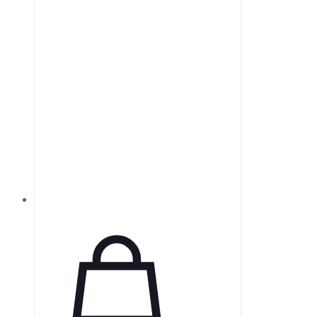
периапикальных рентгенограмм,
обеспечивая высокое качество
изображений в широком
диапазоне условий. Датчики
VATECH обеспечивают
стабильность работы.