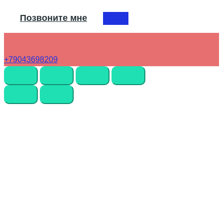
Позвоните мне
+79043698209