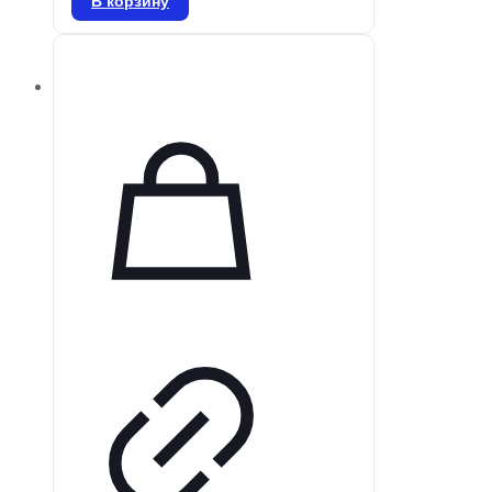
В корзину
интуитивно понятными
технологиями настройки и
оптимизации процедур в условиях
высокой загрузки. Stellar
обеспечивает надежную
вентиляцию для разнообразных
пациентов и поддерживает
мобильность, удовлетворяя их
респираторные потребности.