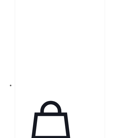
регулировки расходимости через
вращающуюся оптическую
систему. Компактные
расширители луча TECHSPEC
Vega специально созданы для
высоких требований
перестраиваемых лазеров и
эффективно работают в широком
диапазоне длин волн,
обеспечивая высокую точность
передачи.