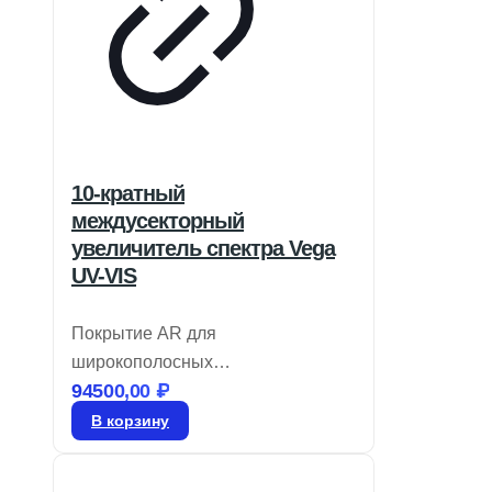
10-кратный
междусекторный
увеличитель спектра Vega
UV-VIS
Покрытие AR для
широкополосных
94500,00
₽
перестраиваемых лазерных
источников предлагает
В корзину
фиксированное увеличение от 1,5
до 20X с возможностью