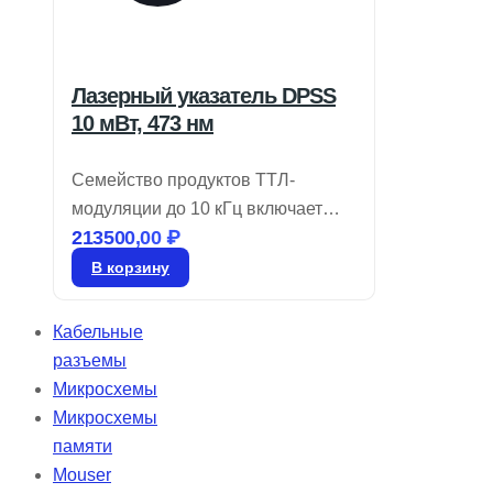
Лазерный указатель DPSS
10 мВт, 473 нм
Семейство продуктов ТТЛ-
модуляции до 10 кГц включает
213500,00
₽
лазеры DPSS, работающие в
поперечном режиме TEM00 и
В корзину
производящие излучение в синих,
зеленых, желтых и ИК диапазонах.
Кабельные
Эти твердотельные лазеры с
разъемы
диодной накачкой предлагают
Микросхемы
выходную мощность от 1 до 100
Микросхемы
мВт. Их твердотельная
памяти
конструкция обеспечивает
Mouser