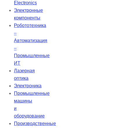
высокую чистоту мод и низкую
Electronics
расходимость, что делает их
Электронные
идеальными для применения на
компоненты
больших расстояниях.
Робототехника
–
Автоматизация
–
Промышленные
ИТ
Лазерная
оптика
Электроника
Промышленные
машины
и
оборудование
Производственные