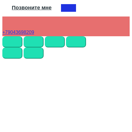
Позвоните мне
+79043698209