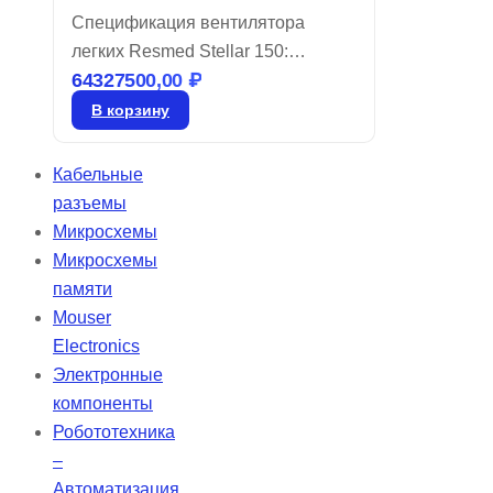
Спецификация вентилятора
легких Resmed Stellar 150:
64327500,00
₽
Разработан для нужд
современных клиник, оснащен
В корзину
интуитивно понятными
технологиями настройки и
Кабельные
оптимизации процедур в условиях
разъемы
высокой загрузки. Stellar
Микросхемы
обеспечивает надежную
Микросхемы
вентиляцию для разнообразных
памяти
пациентов и поддерживает
Mouser
мобильность, удовлетворяя их
Electronics
респираторные потребности.
Электронные
компоненты
Робототехника
–
Автоматизация