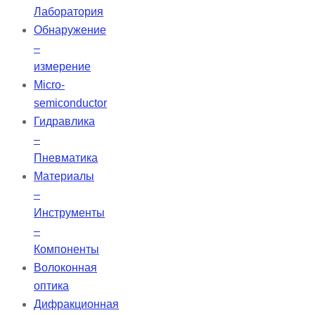
Лаборатория
Обнаружение
–
измерение
Micro-
semiconductor
Гидравлика
–
Пневматика
Материалы
–
Инструменты
–
Компоненты
Волоконная
оптика
Дифракционная