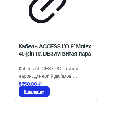
Кабель ACCESS I/O 9′ Molex
40-pin на DB37M витая пара
Кабель ACCESS I/O с витой
парой, длиной 9 дюймов,
6650,00
₽
переходник Molex 40-pin на
DB37M. Артикул: CAB-M.2-ADIO.
В корзину
*Уточняйте цену.