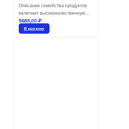
Описание семейства продуктов
включает высококачественную
5688,00
₽
оптику для инфракрасных
детекторов, обеспечивающую
В корзину
минимальные потери на
поглощение в диапазоне 8-14
мкм. Линзы Френеля,
изготовленные из гибкого
молочно-белого пластика
толщиной 0,015 фута (0,457 мм),
предлагают преимущества, такие
как минимальные потери на
поглощение в указанном
диапазоне, тонкость с
унифицированной толщиной,
большую апертуру и низкое
тепловое расширение.