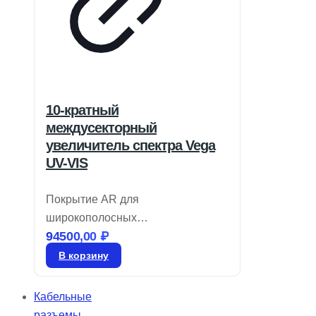
10-кратный
междусекторный
увеличитель спектра Vega
UV-VIS
Покрытие AR для
широкополосных
94500,00
₽
перестраиваемых лазерных
источников предлагает
В корзину
фиксированное увеличение от 1,5
до 20X с возможностью
Кабельные
регулировки расходимости через
разъемы