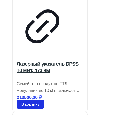
Лазерный указатель DPSS
10 мВт, 473 нм
Семейство продуктов ТТЛ-
модуляции до 10 кГц включает
213500,00
₽
лазеры DPSS, работающие в
поперечном режиме TEM00 и
В корзину
производящие излучение в синих,