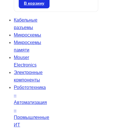
источников предлагает
В корзину
фиксированное увеличение от 1,5
до 20X с возможностью
Кабельные
регулировки расходимости через
разъемы
вращающуюся оптическую
Микросхемы
систему. Компактные
Микросхемы
расширители луча TECHSPEC
памяти
Vega специально созданы для
Mouser
высоких требований
Electronics
перестраиваемых лазеров и
Электронные
эффективно работают в широком
компоненты
диапазоне длин волн,
Робототехника
обеспечивая высокую точность
–
передачи.
Автоматизация
–
Промышленные
ИТ