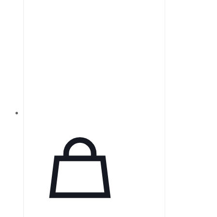
делает их оптимальными для
сверхбыстрого лазерного
управления.