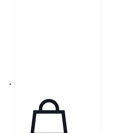
Эти фильтры имеют допуск ±10%
от стандартной диффузной
плотности.