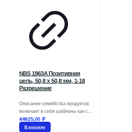
NBS 1963A Позитивная
цель, 50,8 x 50,8 мм, 1-18
Разрешение
Описание семейства продуктов
включает в себя шаблоны как с
44625,00
₽
положительными, так и с
отрицательными изображениями,
В корзину