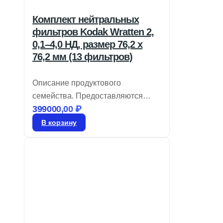
Комплект нейтральных
фильтров Kodak Wratten 2,
0,1–4,0 НД, размер 76,2 x
76,2 мм (13 фильтров)
Описание продуктового
семейства. Предоставляются
399000,00
₽
крупные размеры. Легко
нарезаются для нестандартных
В корзину
требований. Фильтр Kodak № 96,
из линейки Kodak Wratten 2.
Нейтральные плотности фильтров
применяются в оптических
системах для снижения яркости
света в видимом диапазоне, не
влияя на спектральный профиль.