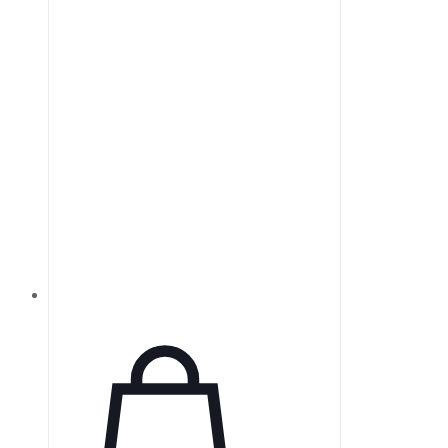
монохроматическое зрение, что
делает их ценным инструментом в
техническом зрении.