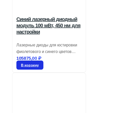
Синий лазерный диодный
модуль 100 мВт, 450 нм для
настройки
Лазерные диоды для юстировки
фиолетового и синего цветов
105875,00
₽
обеспечивают модуляцию TTL до
10 кГц и имеют круглый профиль
В корзину
луча с регулируемым фокусом.
Они идеально подходят для
юстировки и измерений,
предлагая варианты выходной
мощности от 1 до 100 мВт. Эти
лазеры обычно интегрируются в
визуальные системы или