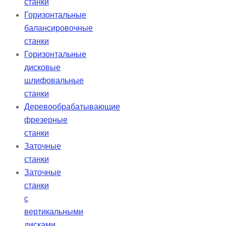
станки
Горизонтальные
балансировочные
станки
Горизонтальные
дисковые
шлифовальные
станки
Деревообрабатывающие
фрезерные
станки
Заточные
станки
Заточные
станки
с
вертикальными
дисками