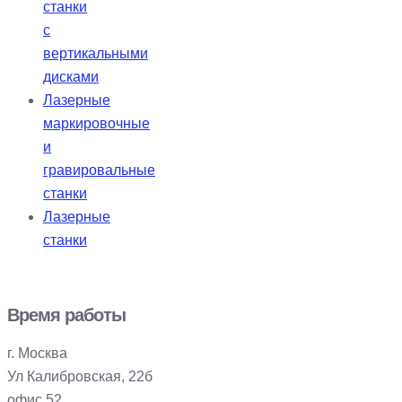
станки
с
вертикальными
дисками
Лазерные
маркировочные
и
гравировальные
станки
Лазерные
станки
Время работы
г. Москва
Ул Калибровская, 22б
офис 52.