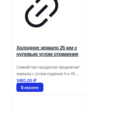
Холодное зеркало 25 мм с
нулевым углом отражения
Семейство продуктов предлагает
зеркала с углом падения 0 и 45
3491,00
₽
градусов, которые эффективно
отражают 90% видимого света и
В корзину
пропускают более 80% NIR и IR.
Эти холодные зеркала идеально
подходят для снижения