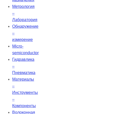
Метрология
–
Лаборатория
Обнаружение
–
измерение
Micro-
semiconductor
Гидравлика
–
Пневматика
Материалы
–
Инструменты
–
Компоненты
Волоконная