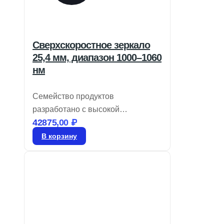
Сверхскоростное зеркало
25,4 мм, диапазон 1000–1060
нм
Семейство продуктов
разработано с высокой
42875,00
₽
отражательной способностью для
быстрого управления лазерными
В корзину
лучами. Оно включает покрытия с
ионно-лучевым напылением,
обеспечивающие минимальное
рассеяние и поглощение, с GDD
всего ±20fs² при проектировании.
Зеркала TECHSPEC с низким