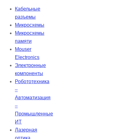
пульпы при лечении корневых
Кабельные
каналов. Оснащенные
разъемы
зазубринами, круглые проволоки
Микросхемы
обеспечивают необходимую
Микросхемы
текстуру для выполнения этой
памяти
процедуры. Компания Dentsply
Mouser
Sirona, являясь лидером в
Electronics
области эндодонтии, предлагает
Электронные
качественные решения для
компоненты
повышения безопасности и
Робототехника
эффективности
–
стоматологической практики.
Автоматизация
Колючая протяжка представляет
–
собой инструмент из круглых…
Промышленные
ИТ
Лазерная
оптика