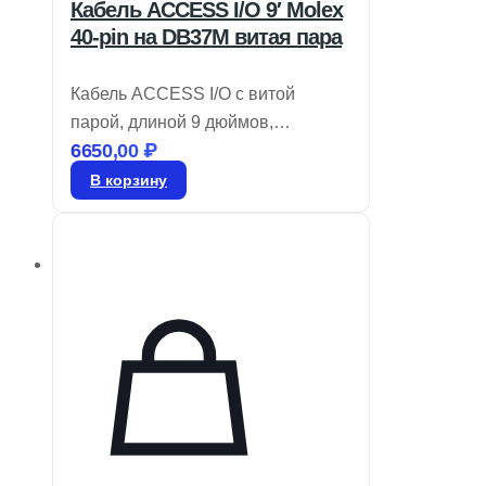
Кабель ACCESS I/O 9′ Molex
40-pin на DB37M витая пара
Кабель ACCESS I/O с витой
парой, длиной 9 дюймов,
6650,00
₽
переходник Molex 40-pin на
DB37M. Артикул: CAB-M.2-ADIO.
В корзину
*Уточняйте цену.