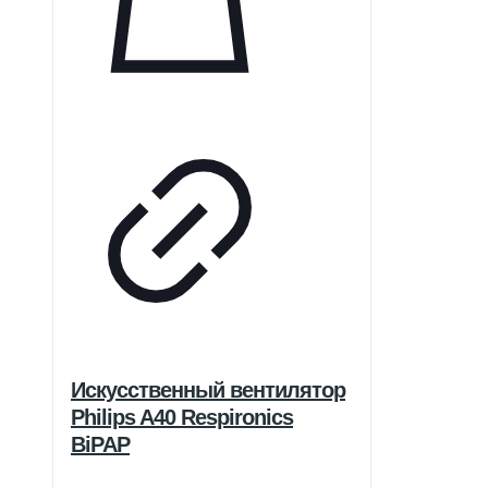
Искусственный вентилятор
Philips A40 Respironics
BiPAP