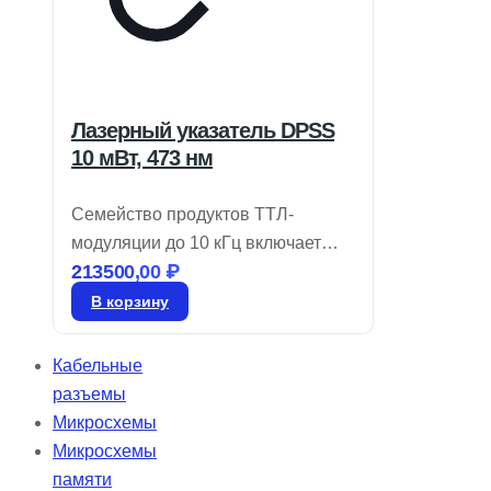
Лазерный указатель DPSS
10 мВт, 473 нм
Семейство продуктов ТТЛ-
модуляции до 10 кГц включает
213500,00
₽
лазеры DPSS, работающие в
поперечном режиме TEM00 и
В корзину
производящие излучение в синих,
зеленых, желтых и ИК диапазонах.
Кабельные
Эти твердотельные лазеры с
разъемы
диодной накачкой предлагают
Микросхемы
выходную мощность от 1 до 100
Микросхемы
мВт. Их твердотельная
памяти