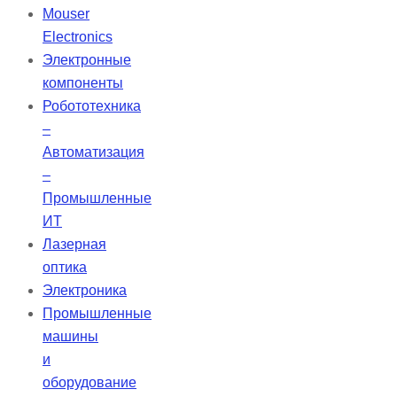
конструкция обеспечивает
Mouser
высокую чистоту мод и низкую
Electronics
расходимость, что делает их
Электронные
идеальными для применения на
компоненты
больших расстояниях.
Робототехника
–
Автоматизация
–
Промышленные
ИТ
Лазерная
оптика
Электроника
Промышленные
машины
и
оборудование