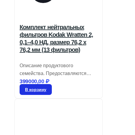
Комплект нейтральных
фильтров Kodak Wratten 2,
0,1–4,0 НД, размер 76,2 x
76,2 мм (13 фильтров)
Описание продуктового
семейства. Предоставляются
399000,00
₽
крупные размеры. Легко
нарезаются для нестандартных
В корзину
требований. Фильтр Kodak № 96,
из линейки Kodak Wratten 2.
Нейтральные плотности фильтров
применяются в оптических
системах для снижения яркости