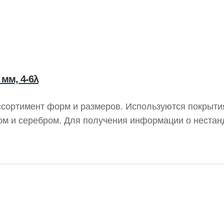
мм, 4-6λ
ссортимент форм и размеров. Используются покрыти
м и серебром. Для получения информации о неста
зеркал TECHSPEC First Surface Mirrors, покрытая п
 чтобы минимизировать потери энергии и предотврат