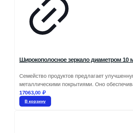
Широкополосное зеркало диаметром 10 мм
Семейство продуктов предлагает улучшенну
металлическими покрытиями. Оно обеспечив
диапазоне УФ, видимого и ближнего инфрак
17063,00
₽
состояниями поляризации при угле падения
В корзину
λ/10 идеально подходят для управления лаз
источников.