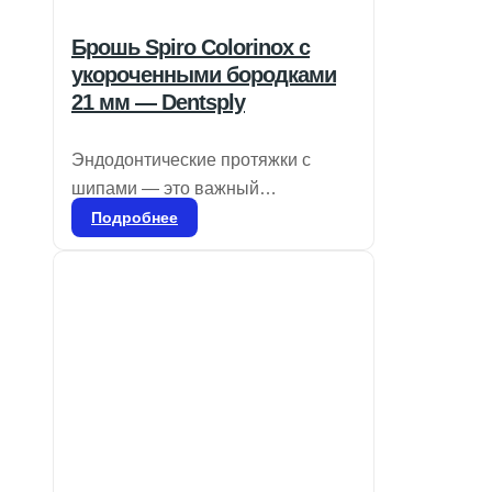
Брошь Spiro Colorinox с
укороченными бородками
21 мм — Dentsply
Эндодонтические протяжки с
шипами — это важный
инструмент в стоматологии,
Подробнее
предназначенный для удаления
пульпы при лечении корневых
каналов. Оснащенные
зазубринами, круглые проволоки
обеспечивают необходимую
текстуру для выполнения этой
процедуры. Компания Dentsply
Sirona, являясь лидером в
области эндодонтии, предлагает