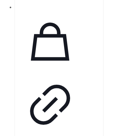
лазерного сканирования с
разрешением 25 мкм. Это
обеспечивает исключительную
четкость изображений, что делает
диагностику более надежной.
Ультратонкие пластины толщиной
0,4 мм можно использовать более
1000 раз, их мягкость превосходит
привычные пленки.