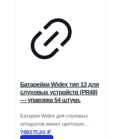
Батарейки Widex тип 13 для
слуховых устройств (PR48)
— упаковка 54 штуки.
Батареи Widex для слуховых
аппаратов имеют цветовую
769275,00
₽
кодировку, обозначающую размер,