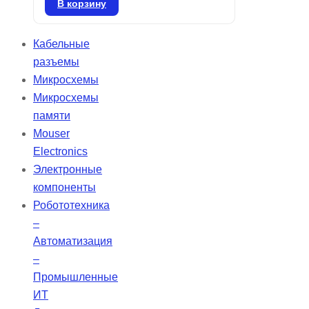
и представляют собой воздушно-
В корзину
цинковые элементы. Храните их в
запечатанном виде до момента
Кабельные
использования. Для активации
разъемы
батареи снимите защитную
Микросхемы
этикетку и дайте ей “подышать” в
Микросхемы
течение 60 секунд перед
памяти
установкой в слуховой аппарат.
Mouser
Electronics
Электронные
компоненты
Робототехника
–
Автоматизация
–
Промышленные
ИТ