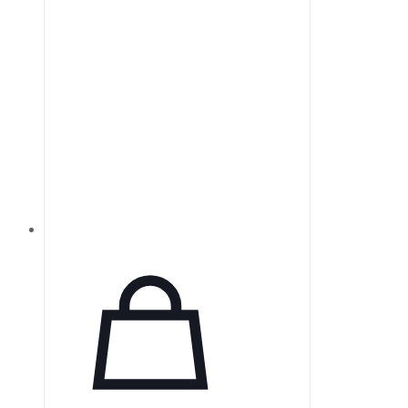
качественные решения для
повышения безопасности и
эффективности
стоматологической практики.
Колючая протяжка представляет
собой инструмент из круглых…