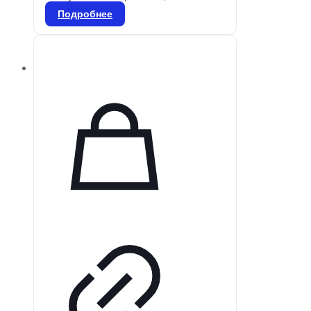
свободным от гамма-2 и ртути
Подробнее
(один, два или три раза),
предназначены для смешивания
в специальном смесителе.
Применяются для всех видов
реставраций боковых зубов и
ситуаций, где эстетика не
является приоритетной. Удобны в
использовании благодаря
цветовой маркировке и
предварительной дозировке.