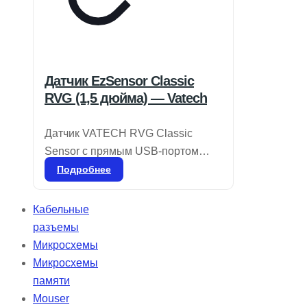
Датчик EzSensor Classic
RVG (1,5 дюйма) — Vatech
Датчик VATECH RVG Classic
Sensor с прямым USB-портом
отличается компактностью и
Подробнее
удобством в использовании, что
делает его идеальным решением
Кабельные
для различных операторов. Он
разъемы
легко перемещается из одной
Микросхемы
комнаты в другую, не прерывая
Микросхемы
рабочий процесс. Подходит для
памяти
вертикальных и горизонтальных
Mouser