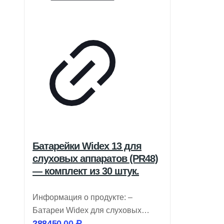
Батарейки Widex 13 для
слуховых аппаратов (PR48)
— комплект из 30 штук.
Информация о продукте: –
Батареи Widex для слуховых
288450,00
₽
аппаратов имеют цветовую