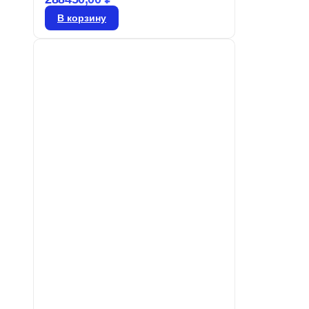
маркировку, позволяющую легко
В корзину
определять их размер, и
изготовлены на основе воздушно-
цинковой технологии. Чтобы
сохранить их работоспособность,
батарейки должны оставаться в
упаковке до момента
использования. Активация
батареи: ◦ Снимите защитную
этикетку и подождите 60 секунд,
прежде чем устанавливать ее в
слуховой аппарат. ◦ Для замены
батареи в…