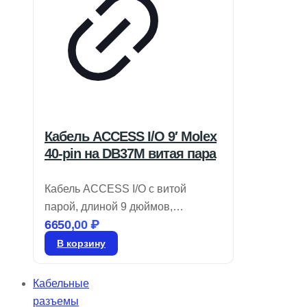
Кабель ACCESS I/O 9′ Molex
40-pin на DB37M витая пара
Кабель ACCESS I/O с витой
парой, длиной 9 дюймов,
6650,00
₽
переходник Molex 40-pin на
DB37M. Артикул: CAB-M.2-ADIO.
В корзину
*Уточняйте цену.
Кабельные
разъемы