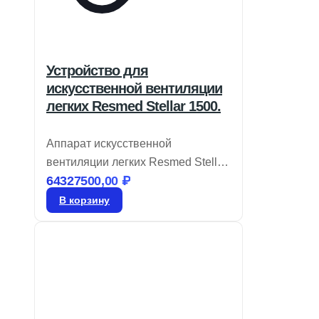
Устройство для
искусственной вентиляции
легких Resmed Stellar 1500.
Аппарат искусственной
вентиляции легких Resmed Stellar
64327500,00
₽
150 соответствует требованиям
современных клиник, предлагая
В корзину
интуитивно понятные технологии
настройки и оптимизации работы
в условиях высокой нагрузки.
Stellar предоставляет
эффективную вентиляцию для
разнообразных пациентов,