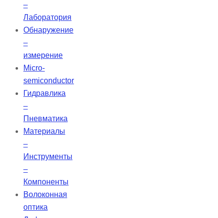
–
Лаборатория
Обнаружение
–
измерение
Micro-
semiconductor
Гидравлика
–
Пневматика
Материалы
–
Инструменты
–
Компоненты
Волоконная
оптика