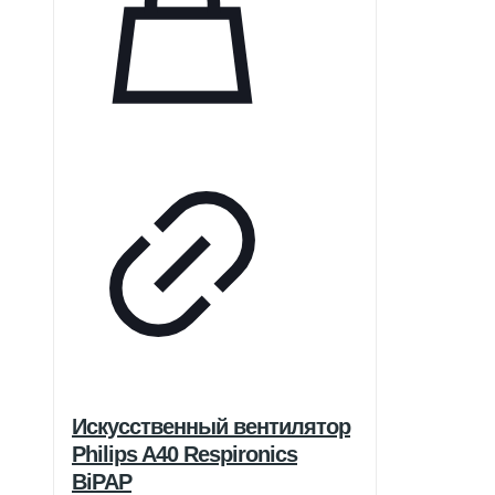
Искусственный вентилятор
Philips A40 Respironics
BiPAP