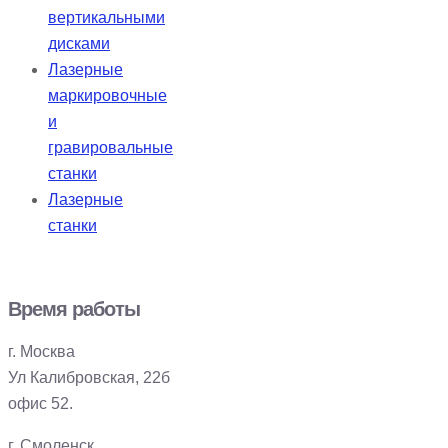
вертикальными
дисками
Лазерные
маркировочные
и
гравировальные
станки
Лазерные
станки
Время работы
г. Москва
Ул Калибровская, 22б
офис 52.
г. Смоленск