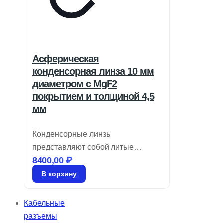
Асферическая
конденсорная линза 10 мм
диаметром с MgF2
покрытием и толщиной 4,5
мм
Конденсорные линзы
представляют собой литые
8400,00
₽
оптические элементы,
предназначенные для
В корзину
применения в области
освещения. Эти линзы могут
Кабельные
иметь как асферическую, так и
разъемы