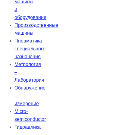
машины
и
оборудование
Производственные
машины
Пневматика
специального
назначения
Метрология
–
Лаборатория
Обнаружение
–
измерение
Micro-
semiconductor
Гидравлика
–