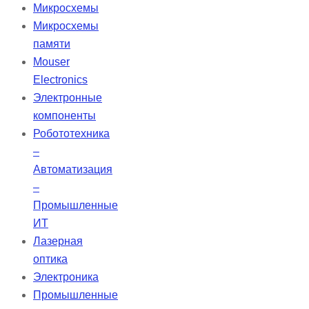
сферическую конструкцию,
Микросхемы
отличаясь высокой числовой
Микросхемы
апертурой и компактным
памяти
фокусным расстоянием. Они
Mouser
идеально подходят для
Electronics
использования в системах
Электронные
излучения и детекции,
компоненты
проекционных установках, а
Робототехника
также в конденсационном
–
освещении, включая освещение
Автоматизация
Келера.
–
Промышленные
ИТ
Лазерная
оптика
Электроника
Промышленные