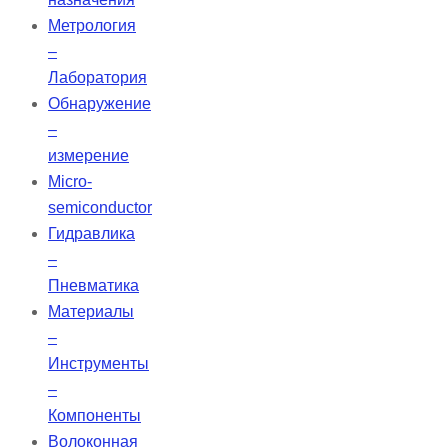
Метрология
–
Лаборатория
Обнаружение
–
измерение
Micro-
semiconductor
Гидравлика
–
Пневматика
Материалы
–
Инструменты
–
Компоненты
Волоконная