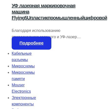
УФ лазерная маркировочная
машина
Flying5Uпластикпромышленныйцифровой
Благодаря использованию
превосходного зеленого и УФ-лазера
Подробнее
материал легче впитывается, а его
термодиффузия может быть
Кабельные
уменьшена. Метод разрыва
разъемы
молекулярных связей может
Микросхемы
обеспечить чисто черную,
Микросхемы
бесконтактную и более четкую
памяти
маркировку с эффектом печати.
Mouser
Благодаря использованию
Electronics
превосходного зеленого и УФ-лазера
Электронные
материал легче впитывается, а его
компоненты
термодиффузия может быть