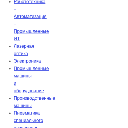
Робототехника
уменьшена. Метод разрыва
–
молекулярных связей может
Автоматизация
обеспечить чисто черную,
–
бесконтактную […]
Промышленные
ИТ
Лазерная
оптика
Электроника
Промышленные
машины
и
оборудование
Производственные
машины
Пневматика
специального
назначения