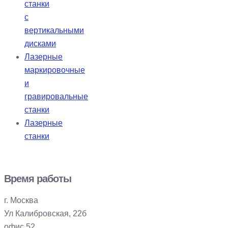
станки
с
вертикальными
дисками
Лазерные
маркировочные
и
гравировальные
станки
Лазерные
станки
Время работы
г. Москва
Ул Калибровская, 22б
офис 52.