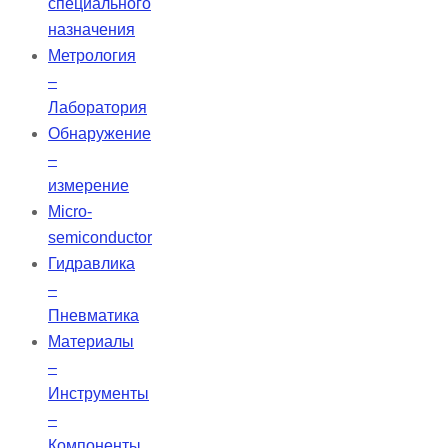
специального
назначения
Метрология
–
Лаборатория
Обнаружение
–
измерение
Micro-
semiconductor
Гидравлика
–
Пневматика
Материалы
–
Инструменты
–
Компоненты