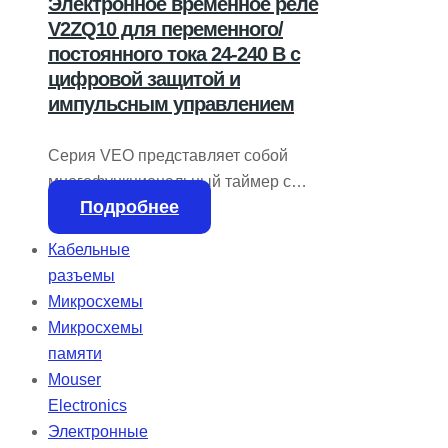
Электронное временное реле
V2ZQ10 для переменного/
постоянного тока 24-240 В с
цифровой защитой и
импульсным управлением
Серия VEO представляет собой
многофункциональный таймер с
Подробнее
четырьмя режимами работы и десятью
временными диапазонами. Он
Кабельные
работает с напряжением 24-240 В
разъемы
AC/DC и оснащен одним
Микросхемы
переключающим контактом (SPDT),
Микросхемы
ширина устройства составляет 22,5
памяти
мм. Удобное управление включает
Mouser
точную настройку временных
Electronics
параметров и выбор функций.
Электронные
Индикация состояния осуществляется