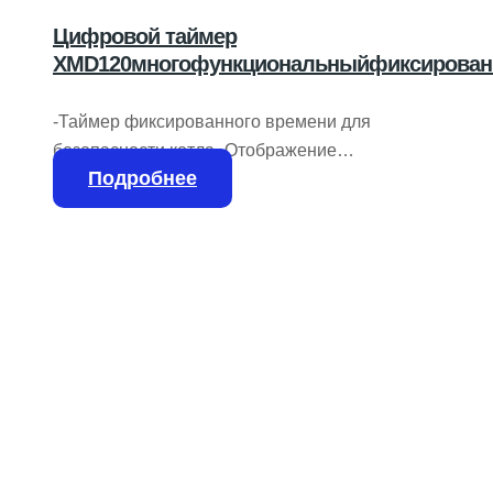
Цифровой таймер
XMD120многофункциональныйфиксирован
-Таймер фиксированного времени для
безопасности котла -Отображение
Подробнее
индикатора прошедшего времени
-Управление запуском и сбросом
-Конфигурация вспомогательного
выхода -Выходной контакт…. Макс. 8A
250 В переменного тока — Выбор
шкалы функций…. Боковой DIP-
переключатель — Подключение ….
Основание undecal — Формат…. 48 x
48 мм Технические характеристики
ХарактеристикиТехнологияцифроваяФункциямульти-
функцияМонтажфиксированный,