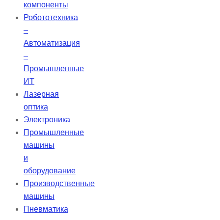
компоненты
с помощью двух светодиодов: один
Робототехника
показывает напряжение питания,
–
другой — состояние реле. Таймер
Автоматизация
выполнен на основе электронной
–
цифровой технологии и поддерживает
Промышленные
функции защиты, импульсного
ИТ
управления, последовательного
Лазерная
запуска, освещения и задержки.
оптика
Электроника
Промышленные
машины
и
оборудование
Производственные
машины
Пневматика