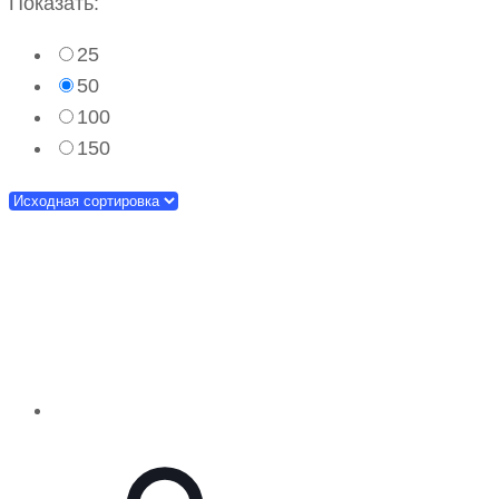
Показать:
25
50
100
150