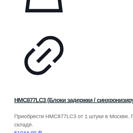
HMC877LC3 (Блоки задержки / синхронизи
Приобрести HMC877LC3 от 1 штуки в Москве.
складе.