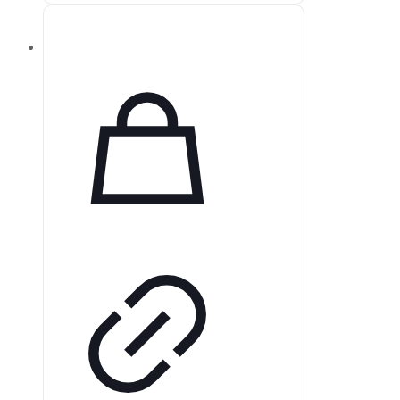
технологии, которые
подстраиваются под потребности
пациента, обеспечивая
улучшенную терапию.
Автоматический режим
вентиляции AVAPS-AE
способствует длительному
соблюдению терапевтических
рекомендаций. Устройство также
предлагает пациентам
увеличенную независимость и
поддержку благодаря специально
разработанному аккумулятору.