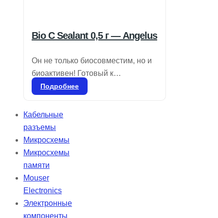
Bio C Sealant 0,5 г — Angelus
Он не только биосовместим, но и
биоактивен! Готовый к
применению биокерамический
Подробнее
цемент для пломбировки
корневых каналов. Состав:
Кабельные
силикаты кальция, алюминат
разъемы
кальция, оксид кальция, оксид
Микросхемы
циркония, оксид железа, диоксид
Микросхемы
кремния и диспергирующий агент.
памяти
Bio-C Sealer — бессмольный
Mouser
цемент, который обеспечивает
Electronics
высокую биосовместимость и
Электронные
упрощает очистку пульпарной
компоненты