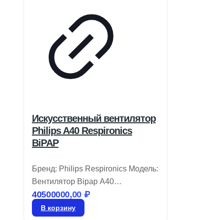
Искусственный вентилятор
Philips A40 Respironics
BiPAP
Бренд: Philips Respironics Модель:
Вентилятор Bipap A40
40500000,00
₽
Вентилятор BiPAP A40 от Philips
Respironics объединяет удобство
В корзину
эксплуатации и современные