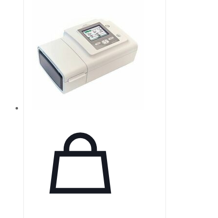
свойствами. Он обеспечивает
надежную герметизацию,
предотвращая попадание влаги и
бактерий в дентинные канальцы
благодаря кристаллизации
гидроксида кальция. CeraSeal
гарантирует идеальную плотность
в корневом канале и отличается
высокой стабильностью, не
сжимаясь и не расширяясь.