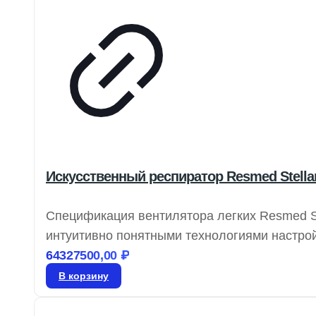
Искусственный респиратор Resmed Stellar
Спецификация вентилятора легких Resmed St
интуитивно понятными технологиями настройк
обеспечивает надежную вентиляцию для раз
64327500,00
₽
удовлетворяя их респираторные потребности
В корзину