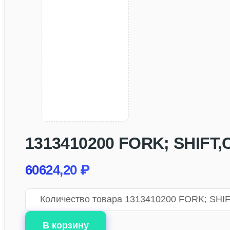
1313410200 FORK; SHIFT,C
60624,20
₽
Количество товара 1313410200 FORK; SHIFT
В корзину