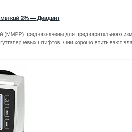
меткой 2% — Диадент
й (MMPP) предназначены для предварительного из
 гуттаперчевых штифтов. Они хорошо впитывают вла
в в соответствии с ISO.