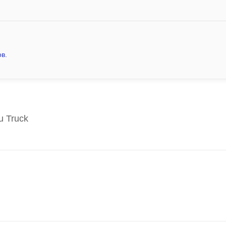
в.
u Truck