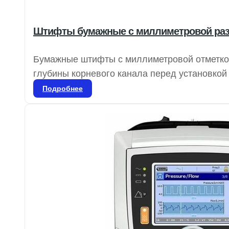
Штифты бумажные с миллиметровой раз
Бумажные штифты с миллиметровой отметко
глубины корневого канала перед установкой
цветовую кодировку для обозначения размеро
Подробнее