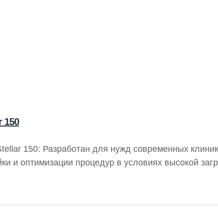
 150
ellar 150: Разработан для нужд современных клини
и и оптимизации процедур в условиях высокой загруз
нообразных пациентов и поддерживает мобильность
.