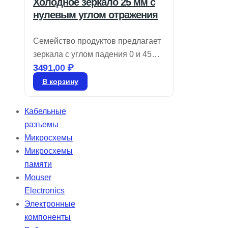
Холодное зеркало 25 мм с
нулевым углом отражения
Семейство продуктов предлагает
зеркала с углом падения 0 и 45
3491,00
₽
градусов, которые эффективно
отражают 90% видимого света и
В корзину
пропускают более 80% NIR и IR.
Эти холодные зеркала идеально
Кабельные
подходят для снижения
разъемы
нежелательного тепла от
Микросхемы
инфракрасного излучения
Микросхемы
благодаря многослойному
памяти
диэлектрическому покрытию.
Mouser
Electronics
Электронные
компоненты