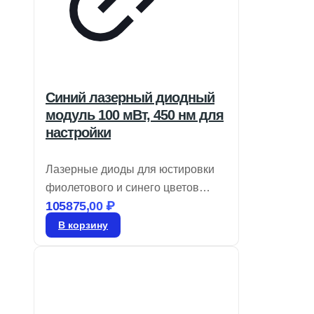
Синий лазерный диодный
модуль 100 мВт, 450 нм для
настройки
Лазерные диоды для юстировки
фиолетового и синего цветов
105875,00
₽
обеспечивают модуляцию TTL до
10 кГц и имеют круглый профиль
В корзину
луча с регулируемым фокусом.
Они идеально подходят для
юстировки и измерений,
предлагая варианты выходной