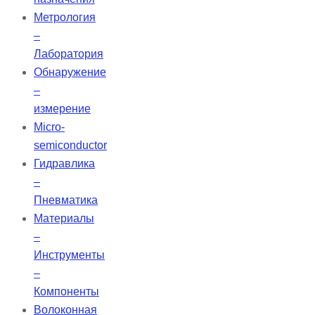
Метрология
–
Лаборатория
Обнаружение
–
измерение
Micro-
semiconductor
Гидравлика
–
Пневматика
Материалы
–
Инструменты
–
Компоненты
Волоконная