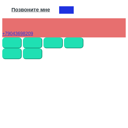
Позвоните мне
+79043698209