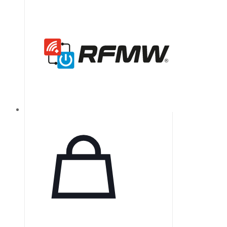
пульпы при лечении корневых
каналов. Оснащенные
зазубринами, круглые проволоки
обеспечивают необходимую
текстуру для выполнения этой
процедуры. Компания Dentsply
Sirona, являясь лидером в
области эндодонтии, предлагает
качественные решения для
повышения безопасности и
эффективности
стоматологической практики.
Колючая протяжка представляет
собой инструмент из круглых…