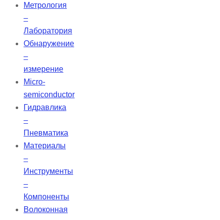
Метрология
–
Лаборатория
Обнаружение
–
измерение
Micro-
semiconductor
Гидравлика
–
Пневматика
Материалы
–
Инструменты
–
Компоненты
Волоконная