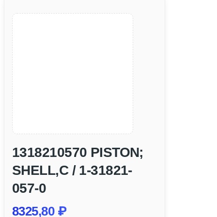
1318210570 PISTON;
SHELL,C / 1-31821-
057-0
8325,80
₽