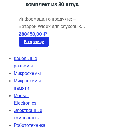
— комплект из 30 штук.
Информация о продукте: –
Батареи Widex для слуховых
288450,00
₽
аппаратов имеют цветовую
маркировку, позволяющую легко
В корзину
определять их размер, и
изготовлены на основе воздушно-
Кабельные
цинковой технологии. Чтобы
разъемы
сохранить их работоспособность,
Микросхемы
батарейки должны оставаться в
Микросхемы
упаковке до момента
памяти
использования. Активация
Mouser
батареи: ◦ Снимите защитную
Electronics
этикетку и подождите 60 секунд,
Электронные
прежде чем устанавливать ее в
компоненты
слуховой аппарат. ◦ Для замены
Робототехника