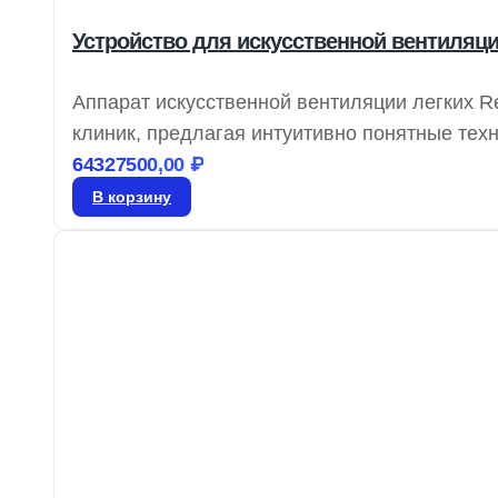
Устройство для искусственной вентиляции
Аппарат искусственной вентиляции легких R
клиник, предлагая интуитивно понятные тех
нагрузки. Stellar предоставляет эффективн
64327500,00
₽
респираторные потребности и позволяя им 
В корзину