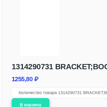
1314290731 BRACKET;BOOS
1255,80
₽
Количество товара 1314290731 BRACKET;B
В корзину