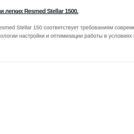
 легких Resmed Stellar 1500.
esmed Stellar 150 соответствует требованиям совре
нологии настройки и оптимизации работы в условиях
ую вентиляцию для разнообразных пациентов, обеспе
оставаться мобильными.