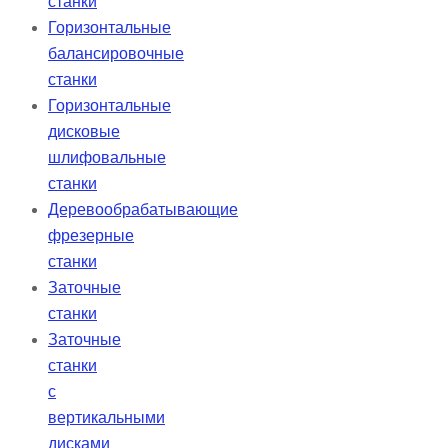
станки
Горизонтальные
балансировочные
станки
Горизонтальные
дисковые
шлифовальные
станки
Деревообрабатывающие
фрезерные
станки
Заточные
станки
Заточные
станки
с
вертикальными
дисками