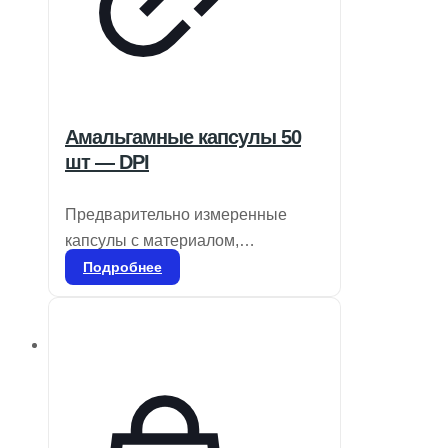
Амальгамные капсулы 50
шт — DPI
Предварительно измеренные
капсулы с материалом,
свободным от гамма-2 и ртути
Подробнее
(один, два или три раза),
предназначены для смешивания
в специальном смесителе.
Применяются для всех видов
реставраций боковых зубов и
ситуаций, где эстетика не