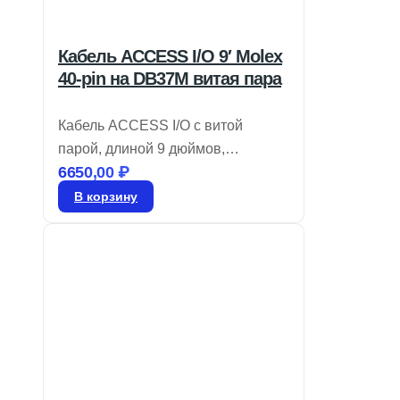
Кабель ACCESS I/O 9′ Molex
40-pin на DB37M витая пара
Кабель ACCESS I/O с витой
парой, длиной 9 дюймов,
6650,00
₽
переходник Molex 40-pin на
DB37M. Артикул: CAB-M.2-ADIO.
В корзину
*Уточняйте цену.