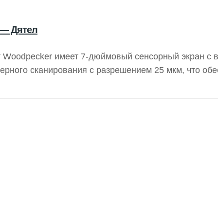
 — Дятел
т Woodpecker имеет 7-дюймовый сенсорный экран с 
рного сканирования с разрешением 25 мкм, что обе
й диагностики. Ультратонкие пластины толщиной 0,4
, отличаются мягкостью по сравнению с обычными п