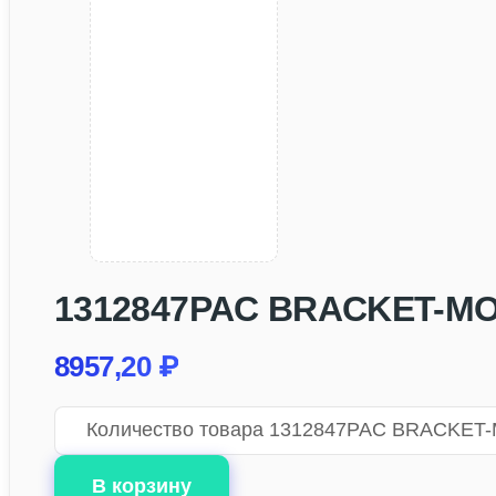
1312847PAC BRACKET-MO
8957,20
₽
Количество товара 1312847PAC BRACKET
В корзину