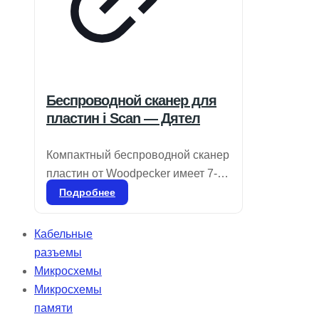
Беспроводной сканер для
пластин i Scan — Дятел
Компактный беспроводной сканер
пластин от Woodpecker имеет 7-
дюймовый сенсорный экран с
Подробнее
высоким разрешением и
продвинутую технологию
Кабельные
лазерного сканирования с
разъемы
разрешением 25 мкм, что
Микросхемы
обеспечивает четкость и
Микросхемы
плавность изображений для
памяти