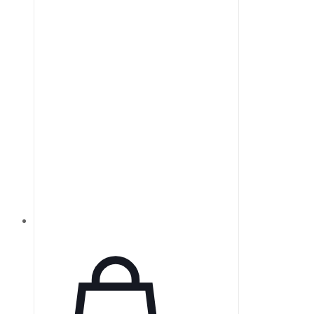
энергосбережения и
автонастройку яркости экрана.
Данные сохраняются на SD-карте
с высоким разрешением на срок
до 10 лет, с возможностью
беспроводной передачи
информации (Bluetooth, WIFI,
GPRS).