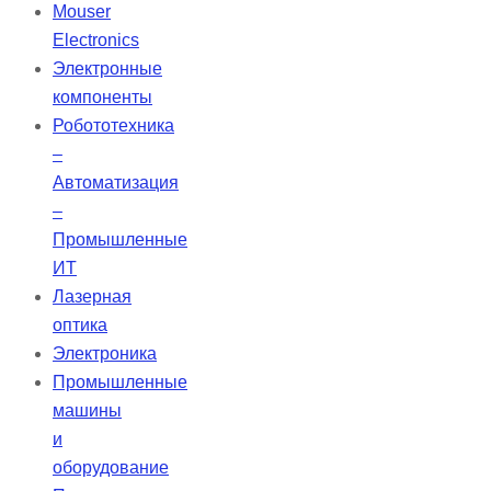
точной диагностики. Ультратонкие
Mouser
пластины толщиной 0,4 мм,
Electronics
которые можно использовать
Электронные
более 1000 раз, отличаются
компоненты
мягкостью по сравнению с
Робототехника
обычными пленками.
–
Автоматизация
–
Промышленные
ИТ
Лазерная
оптика
Электроника
Промышленные
машины
и
оборудование