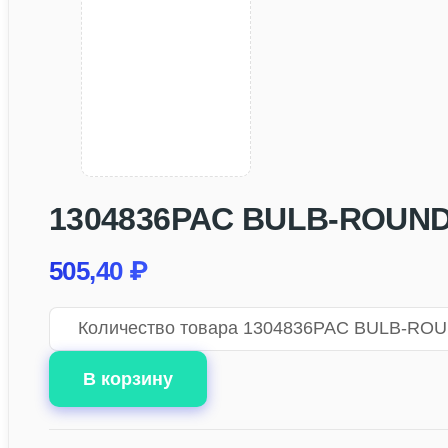
1304836PAC BULB-ROUND
505,40
₽
Количество товара 1304836PAC BULB-RO
В корзину