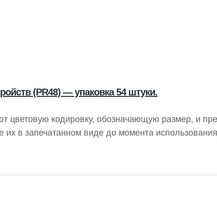
ройств (PR48) — упаковка 54 штуки.
ют цветовую кодировку, обозначающую размер, и пр
 их в запечатанном виде до момента использования
у и дайте ей “подышать” в течение 60 секунд перед 