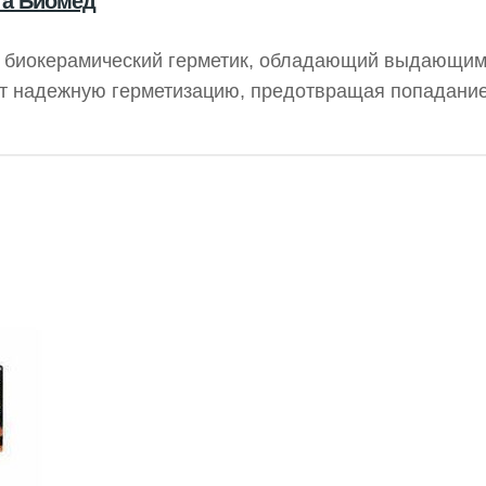
та Биомед
й биокерамический герметик, обладающий выдающи
т надежную герметизацию, предотвращая попадание
ристаллизации гидроксида кальция. CeraSeal гарант
тличается высокой стабильностью, не сжимаясь и не