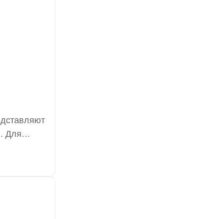
едставляют
. Для
установкой