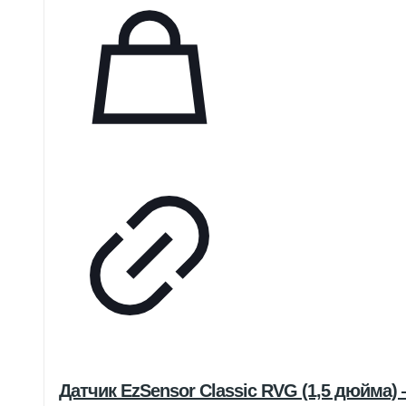
Датчик EzSensor Classic RVG (1,5 дюйма)