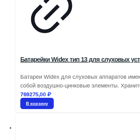
Батарейки Widex тип 13 для слуховых уст
Батареи Widex для слуховых аппаратов име
собой воздушно-цинковые элементы. Храните
активации батареи снимите защитную этикетк
769275,00
₽
в слуховой аппарат.
В корзину