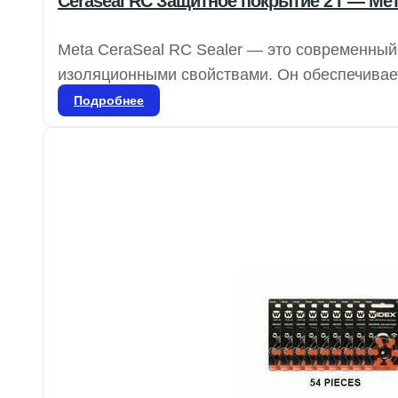
Ceraseal RC Защитное покрытие 2 г — Ме
Meta CeraSeal RC Sealer — это современны
изоляционными свойствами. Он обеспечивае
бактерий в дентинные канальцы благодаря к
Подробнее
идеальную плотность в корневом канале и о
расширяясь.