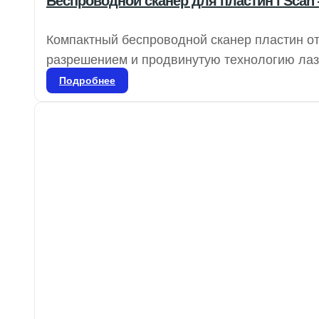
Беспроводной сканер для пластин i Scan
Компактный беспроводной сканер пластин о
разрешением и продвинутую технологию лазе
четкость и плавность изображений для точно
Подробнее
которые можно использовать более 1000 раз