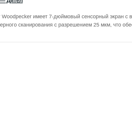
 — Дятел
т Woodpecker имеет 7-дюймовый сенсорный экран с 
рного сканирования с разрешением 25 мкм, что обе
й диагностики. Ультратонкие пластины толщиной 0,4
, отличаются мягкостью по сравнению с обычными п