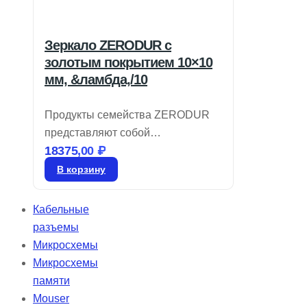
Зеркало ZERODUR с
золотым покрытием 10×10
мм, &ламбда,/10
Продукты семейства ZERODUR
представляют собой
18375,00
₽
прецизионные подложки и
зеркала первого отражения,
В корзину
которые идеально подходят для
условий с температурными
Кабельные
колебаниями. Подложки
разъемы
ZERODUR характеризуются
Микросхемы
крайне низким коэффициентом
Микросхемы
теплового расширения (КТР)
памяти
±0,10 x 10-6/C, что существенно
Mouser