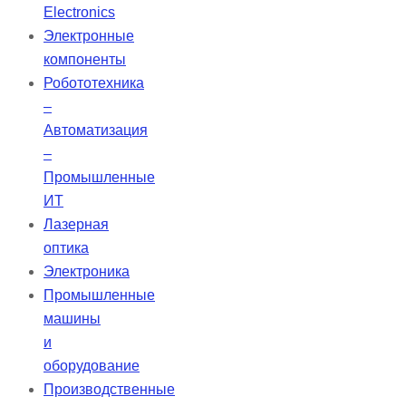
ниже показателей большинства
Electronics
стеклянных материалов. Это
Электронные
свойство обеспечивает высокую
компоненты
плоскостность, что делает зеркала
Робототехника
ZERODUR надежными для
–
точных оптических приложений.
Автоматизация
–
Промышленные
ИТ
Лазерная
оптика
Электроника
Промышленные
машины
и
оборудование
Производственные