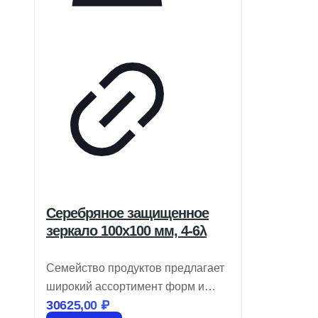
Серебряное защищенное
зеркало 100х100 мм, 4-6λ
Семейство продуктов предлагает
широкий ассортимент форм и
30625,00
₽
размеров. Используются