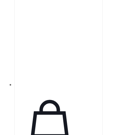
высокую чистоту мод и низкую
расходимость, что делает их
идеальными для применения на
больших расстояниях.