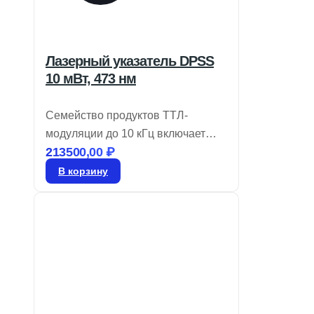
Лазерный указатель DPSS
10 мВт, 473 нм
Семейство продуктов ТТЛ-
модуляции до 10 кГц включает
213500,00
₽
лазеры DPSS, работающие в
поперечном режиме TEM00 и
В корзину
производящие излучение в синих,
зеленых, желтых и ИК диапазонах.
Эти твердотельные лазеры с
диодной накачкой предлагают
выходную мощность от 1 до 100
мВт. Их твердотельная
конструкция обеспечивает