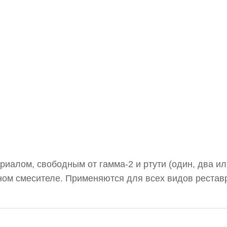
алом, свободным от гамма-2 и ртути (один, два или
ом смесителе. Применяются для всех видов рестав
является приоритетной. Удобны в использовании благ
ировке.