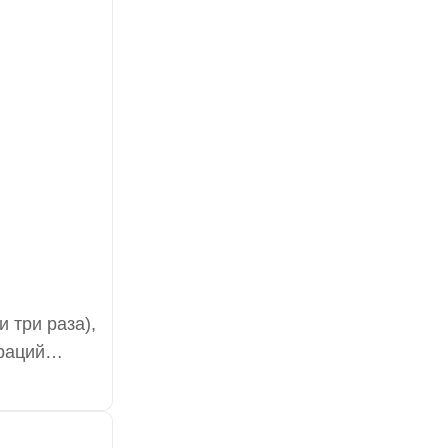
 три раза),
раций
одаря