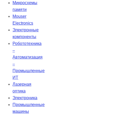
системах для снижения яркости
Микросхемы
света в видимом диапазоне, не
памяти
влияя на спектральный профиль.
Mouser
Эти фильтры имеют допуск ±10%
Electronics
от стандартной диффузной
Электронные
плотности.
компоненты
Робототехника
–
Автоматизация
–
Промышленные
ИТ
Лазерная
оптика
Электроника
Промышленные
машины