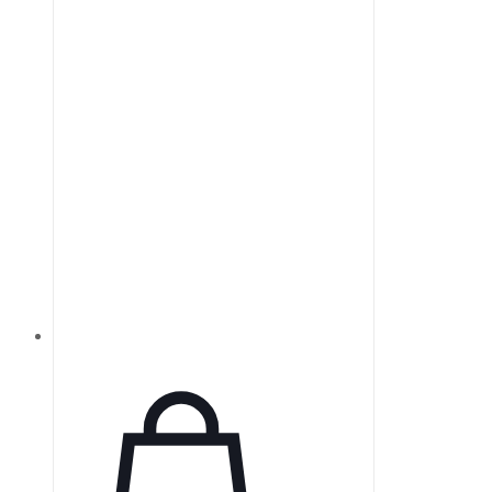
GDD демонстрируют высокую
отражательную способность при
углах падения 0 или 45°, что
делает их оптимальными для
сверхбыстрого лазерного
управления.