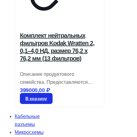
Комплект нейтральных
фильтров Kodak Wratten 2,
0,1–4,0 НД, размер 76,2 x
76,2 мм (13 фильтров)
Описание продуктового
семейства. Предоставляются
399000,00
₽
крупные размеры. Легко
нарезаются для нестандартных
В корзину
требований. Фильтр Kodak № 96,
из линейки Kodak Wratten 2.
Кабельные
Нейтральные плотности фильтров
разъемы
применяются в оптических
Микросхемы