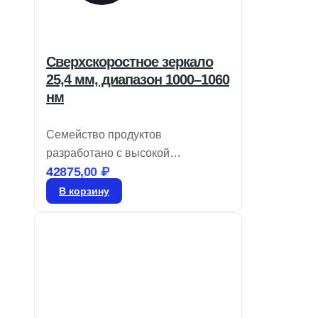
Сверхскоростное зеркало
25,4 мм, диапазон 1000–1060
нм
Семейство продуктов
разработано с высокой
42875,00
₽
отражательной способностью для
быстрого управления лазерными
В корзину
лучами. Оно включает покрытия с
ионно-лучевым напылением,
обеспечивающие минимальное
рассеяние и поглощение, с GDD
всего ±20fs² при проектировании.
Зеркала TECHSPEC с низким