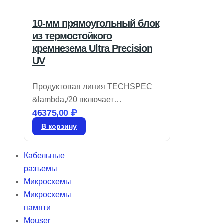
10-мм прямоугольный блок
из термостойкого
кремнезема Ultra Precision
UV
Продуктовая линия TECHSPEC
&lambda,/20 включает
46375,00
₽
прямоугольные призмы из
ультрафиолетового плавленого
В корзину
кварца (UVFS), обладающие
высокой плоскостностью
Кабельные
поверхности &lambda/20 и
разъемы
качеством 20-10, что делает их
Микросхемы
идеальными для лазерных
Микросхемы
технологий и самых
памяти
требовательных приложений.
Mouser