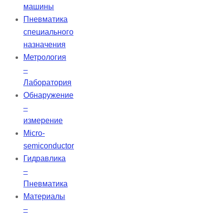
машины
Пневматика
специального
назначения
Метрология
–
Лаборатория
Обнаружение
–
измерение
Micro-
semiconductor
Гидравлика
–
Пневматика
Материалы
–