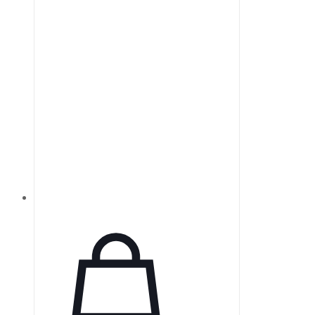
направлена на источник света,
чтобы минимизировать потери
энергии и предотвратить
прохождение света через стекло.