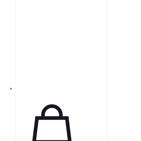
при фокусировке через
различные прозрачные
материалы, включая стекло,
сапфир и полиметилметакрилат.