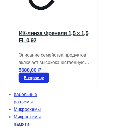
ИК-линза Френеля 1,5 x 1,5
FL 0,92
Описание семейства продуктов
включает высококачественную
5688,00
₽
оптику для инфракрасных
детекторов, обеспечивающую
В корзину
минимальные потери на
поглощение в диапазоне 8-14
Кабельные
мкм. Линзы Френеля,
разъемы
изготовленные из гибкого
Микросхемы
молочно-белого пластика
Микросхемы
толщиной 0,015 фута (0,457 мм),
памяти