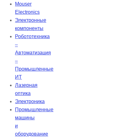
предлагают преимущества, такие
Mouser
как минимальные потери на
Electronics
поглощение в указанном
Электронные
диапазоне, тонкость с
компоненты
унифицированной толщиной,
Робототехника
большую апертуру и низкое
–
тепловое расширение.
Автоматизация
–
Промышленные
ИТ
Лазерная
оптика
Электроника
Промышленные
машины
и
оборудование