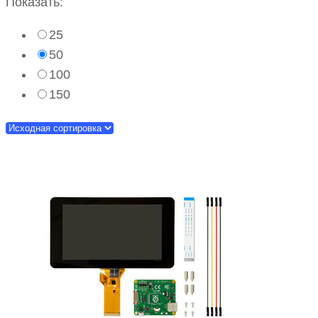
Показать:
25
50
100
150