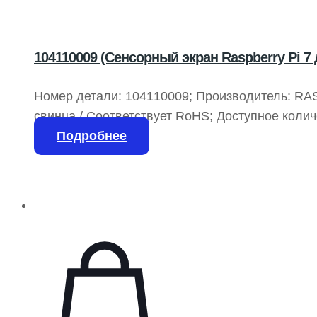
104110009 (Сенсорный экран Raspberry Pi 7
Номер детали: 104110009; Производитель: RA
свинца / Соответствует RoHS; Доступное количе
наименования: 104110009-ND, 1597-1343; В ком
Подробнее