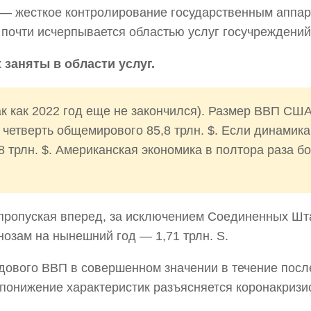
 — жесткое контролирование государственным аппа
 почти исчерпывается областью услуг госучреждений
заняты в области услуг.
 как 2022 год еще не закончился). Размер ВВП США
и четверть общемирового 85,8 трлн. $. Если динамика
 трлн. $. Американская экономика в полтора раза б
 пропуская вперед, за исключением Соединенных Шта
озам на нынешний год — 1,71 трлн. S.
дового ВВП в совершенном значении в течение посл
понижение характеристик разъясняется коронакризи