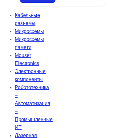
цемент для пломбировки
корневых каналов. Состав:
Кабельные
силикаты кальция, алюминат
разъемы
кальция, оксид кальция, оксид
Микросхемы
циркония, оксид железа, диоксид
Микросхемы
кремния и диспергирующий агент.
памяти
Bio-C Sealer — бессмольный
Mouser
цемент, который обеспечивает
Electronics
высокую биосовместимость и
Электронные
упрощает очистку пульпарной
компоненты
камеры после эндодонтической
Робототехника
обтурации.
–
Автоматизация
–
Промышленные
ИТ
Лазерная