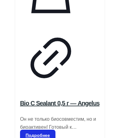
соблюдению терапевтических
рекомендаций. Устройство также
предлагает пациентам
увеличенную независимость и
поддержку благодаря специально
разработанному аккумулятору.
Bio C Sealant 0,5 г — Angelus
Он не только биосовместим, но и
биоактивен! Готовый к
применению биокерамический
Подробнее