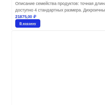
Описание семейства продуктов: точная длин
доступно 4 стандартных размера. Дихроич
падения света под углом 45°. Отражённый с
21875,00
₽
для флуоресцентных устройств и спектраль
В корзину
поляризационную зависимость и широкий сп