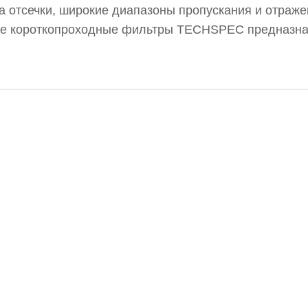
а отсечки, широкие диапазоны пропускания и отраже
ные короткопроходные фильтры TECHSPEC предназн
вет выходит под углом 90°, что делает эти фильтры
ных светоделителей. Фильтры обеспечивают низкую
ектральный диапазон.