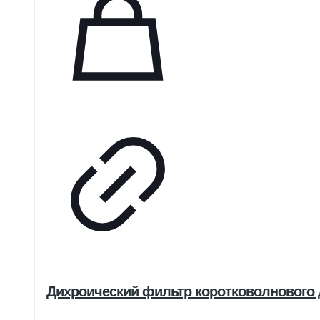
Дихроический фильтр коротковолнового ди