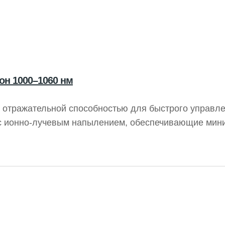
он 1000–1060 нм
й отражательной способностью для быстрого управл
 с ионно-лучевым напылением, обеспечивающие мин
s² при проектировании. Зеркала TECHSPEC с низким
бность при углах падения 0 или 45°, что делает их
 управления.