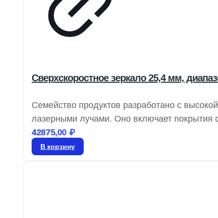
Сверхскоростное зеркало 25,4 мм, диапаз
Семейство продуктов разработано с высоко
лазерными лучами. Оно включает покрытия
рассеяние и поглощение, с GDD всего ±20f
42875,00
₽
демонстрируют высокую отражательную спосо
В корзину
оптимальными для сверхбыстрого лазерного