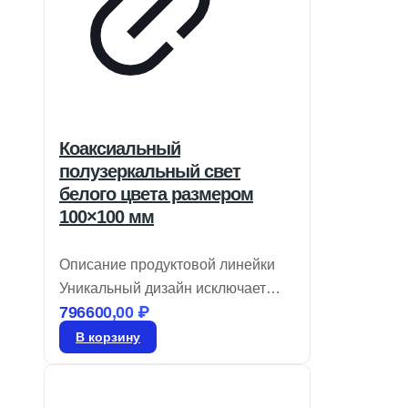
Коаксиальный
полузеркальный свет
белого цвета размером
100×100 мм
Описание продуктовой линейки
Уникальный дизайн исключает
796600,00
₽
появление ложных отражений
Доступны в красном, белом и
В корзину
синем цветах Идеальны для
работы с камерами высокой
четкости Коаксиальные