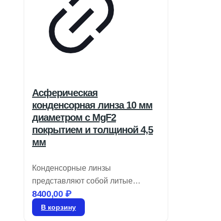
Асферическая
конденсорная линза 10 мм
диаметром с MgF2
покрытием и толщиной 4,5
мм
Конденсорные линзы
представляют собой литые
8400,00
₽
оптические элементы,
предназначенные для
В корзину
применения в области