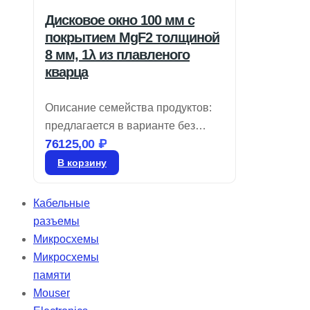
Дисковое окно 100 мм с
покрытием MgF2 толщиной
8 мм, 1λ из плавленого
кварца
Описание семейства продуктов:
предлагается в варианте без
76125,00
₽
покрытия или с широкополосным
антибликовым слоем, идеально
В корзину
подходит для бюджетных
широкополосных задач.
Кабельные
Доступные размеры варьируются
разъемы
от 5 до 100 мм в диаметре с
Микросхемы
характеристиками &lambda,/4 или
Микросхемы
&lambda,/10. Окна из плавленого
памяти
кварца, способные пропускать
Mouser
ультрафиолетовое излучение,