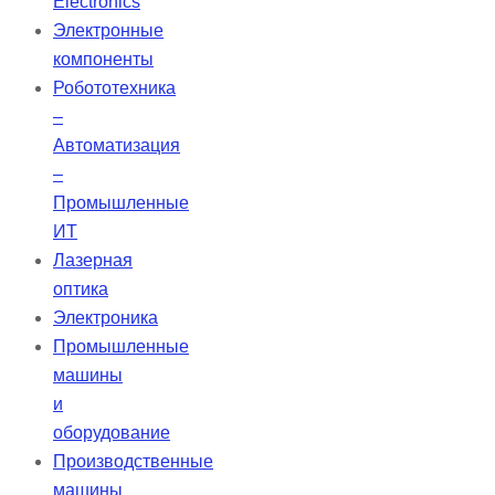
Electronics
изготавливаются из
Электронные
высококачественного
компоненты
синтетического плавленого
Робототехника
кварца УФ-класса.
–
Автоматизация
–
Промышленные
ИТ
Лазерная
оптика
Электроника
Промышленные
машины
и
оборудование
Производственные
машины