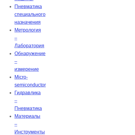
Пневматика
специального
назначения
Метрология
–
Лаборатория
Обнаружение
–
измерение
Micro-
semiconductor
Гидравлика
–
Пневматика
Материалы
–
Инструменты