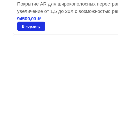
Покрытие AR для широкополосных перестра
увеличение от 1,5 до 20X с возможностью 
систему. Компактные расширители луча TEC
94500,00
₽
перестраиваемых лазеров и эффективно раб
В корзину
точность передачи.