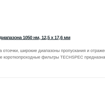
апазона 1050 нм, 12,5 x 17,6 мм
а отсечки, широкие диапазоны пропускания и отраже
ные короткопроходные фильтры TECHSPEC предназн
вет выходит под углом 90°, что делает эти фильтры
ных светоделителей. Фильтры обеспечивают низкую
ектральный диапазон.