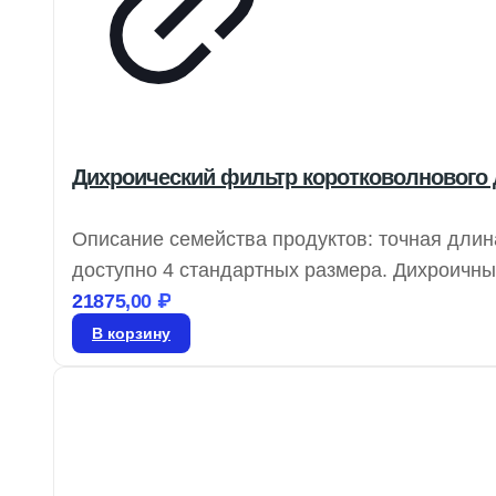
Дихроический фильтр коротковолнового ди
Описание семейства продуктов: точная длин
доступно 4 стандартных размера. Дихроич
падения света под углом 45°. Отражённый с
21875,00
₽
для флуоресцентных устройств и спектраль
В корзину
поляризационную зависимость и широкий сп