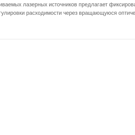
иваемых лазерных источников предлагает фиксиров
регулировки расходимости через вращающуюся оптич
HSPEC Vega специально созданы для высоких треб
отают в широком диапазоне длин волн, обеспечива