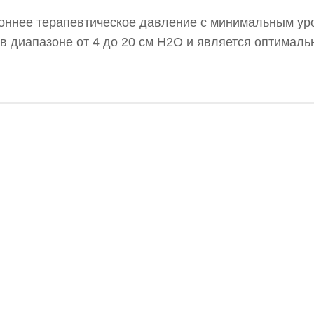
роннее терапевтическое давление с минимальным у
в диапазоне от 4 до 20 см H2O и является оптимал
т BiPAP. Устройство Respicare Bipap предлагает ря
 и поддержку режимов CPAP и S.