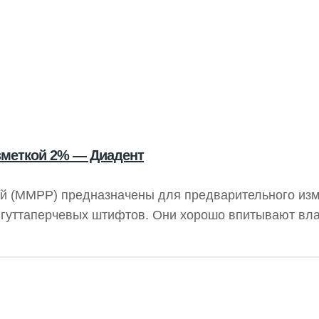
меткой 2% — Диадент
й (MMPP) предназначены для предварительного из
 гуттаперчевых штифтов. Они хорошо впитывают вла
в в соответствии с ISO.