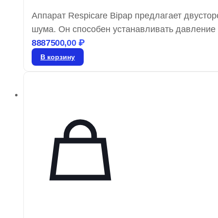
Аппарат Respicare Bipap предлагает двусто
шума. Он способен устанавливать давление 
выбором для тех, кто ищет бюджетный вариан
8887500,00
₽
преимуществ, включая наличие увлажнителя
В корзину