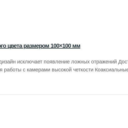
го цвета размером 100×100 мм
дизайн исключает появление ложных отражений Дос
я работы с камерами высокой четкости Коаксиальны
е освещение, способствующее получению высокока
ти источники света разработаны для минимизации л
 результатов.