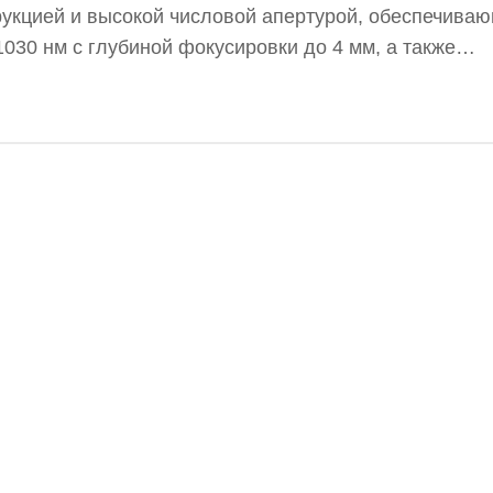
трукцией и высокой числовой апертурой, обеспечив
030 нм с глубиной фокусировки до 4 мм, а также
 Объективы AdlOptica aplanoXX Aplan эффективно и
овке через различные прозрачные материалы, включ