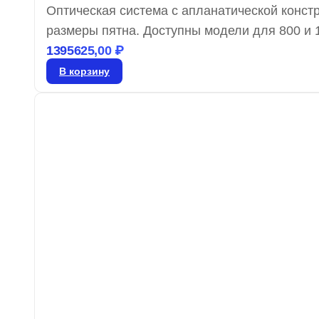
Оптическая система с апланатической конс
размеры пятна. Доступны модели для 800 и 1
многофокусные объективы AdlOptica foXXus.
1395625,00
₽
сферическую аберрацию и комы при фокусир
В корзину
сапфир и полиметилметакрилат.