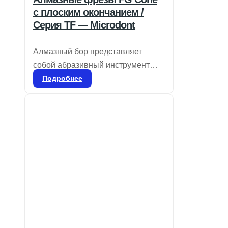
с плоским окончанием /
Серия TF — Microdont
Алмазный бор представляет
собой абразивный инструмент
для стоматологического
Подробнее
применения, используемый для
удаления эмали и дентина, а
также для удаления
реставрационных материалов и
коррекции частей протезов, таких
как композиты, фарфор или
металл. Он доступен в различных
размерах зерна, соответствующих
специфическим процедурам.