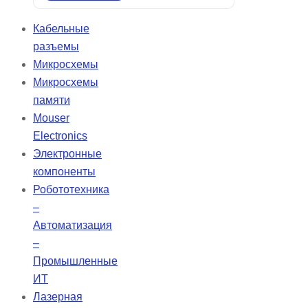
(один, два или три раза),
предназначены для смешивания
Кабельные
в специальном смесителе.
разъемы
Применяются для всех видов
Микросхемы
реставраций боковых зубов и
Микросхемы
ситуаций, где эстетика не
памяти
является приоритетной. Удобны в
Mouser
использовании благодаря
Electronics
цветовой маркировке и
Электронные
предварительной дозировке.
компоненты
Робототехника
–
Автоматизация
–
Промышленные
ИТ
Лазерная