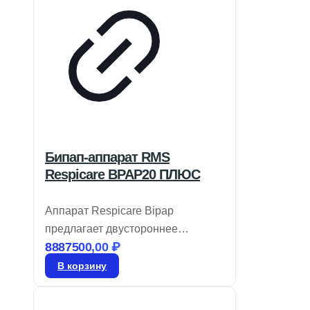
Бипап-аппарат RMS
Respicare BPAP20 ПЛЮС
Аппарат Respicare Bipap
предлагает двустороннее
8887500,00
₽
терапевтическое давление с
минимальным уровнем шума. Он
В корзину
способен устанавливать
давление в диапазоне от 4 до 20