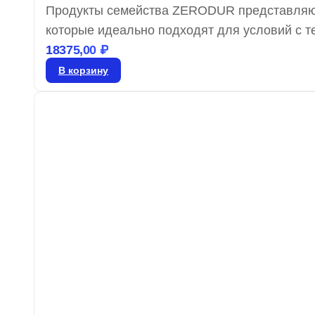
Продукты семейства ZERODUR представляют
которые идеально подходят для условий с
характеризуются крайне низким коэффициенто
18375,00
₽
существенно ниже показателей большинства
В корзину
плоскостность, что делает зеркала ZERODU