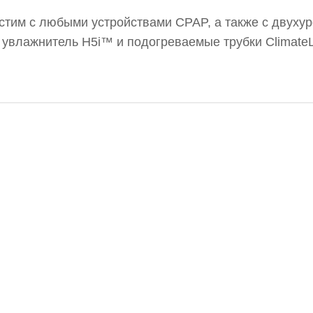
стим с любыми устройствами CPAP, а также с двуху
т увлажнитель H5i™ и подогреваемые трубки Climate
ля — 1 год. Бренд: Resmed.