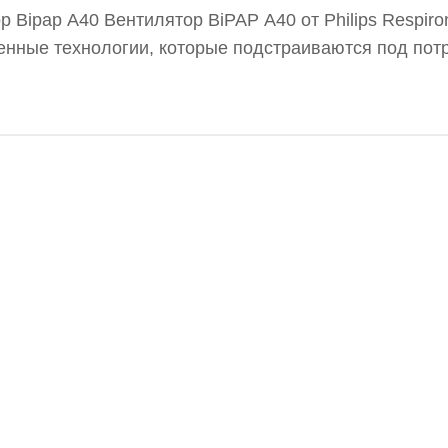
р Bipap A40 Вентилятор BiPAP A40 от Philips Respiro
енные технологии, которые подстраиваются под пот
. Автоматический режим вентиляции AVAPS-AE спос
екомендаций. Устройство также предлагает пациент
агодаря специально разработанному аккумулятору.