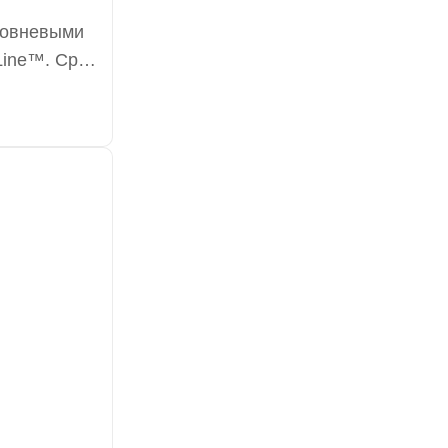
ровневыми
Line™. Срок