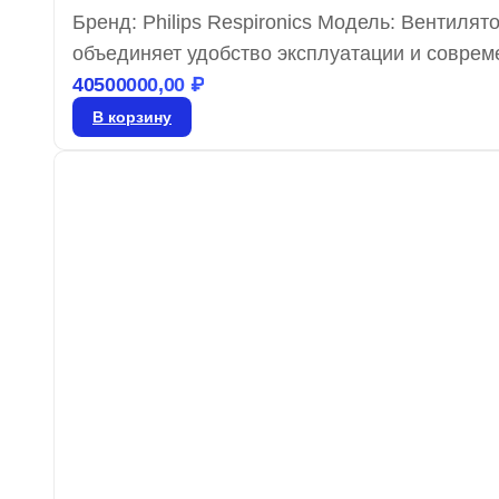
Бренд: Philips Respironics Модель: Вентилято
объединяет удобство эксплуатации и соврем
пациента, обеспечивая улучшенную терапию
40500000,00
₽
длительному соблюдению терапевтических р
В корзину
увеличенную независимость и поддержку бл