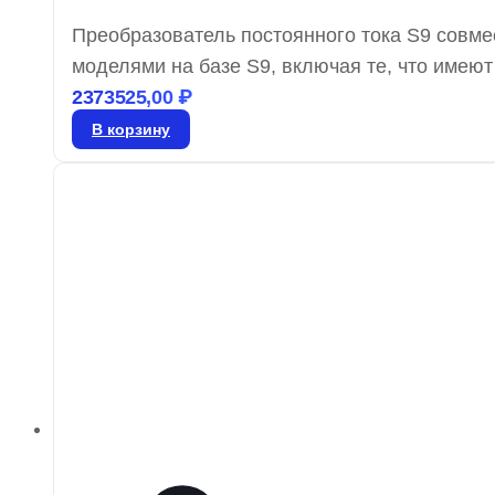
Преобразователь постоянного тока S9 совме
моделями на базе S9, включая те, что имею
доставки 4–5 дней, гарантия от производите
2373525,00
₽
В корзину