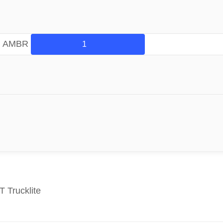
R AMBR
Trucklite