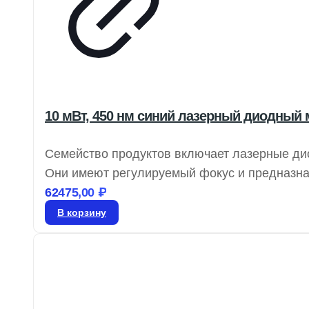
10 мВт, 450 нм синий лазерный диодный
Семейство продуктов включает лазерные ди
Они имеют регулируемый фокус и предназнач
их идеальными для измерений. Варианты вых
62475,00
₽
интеграцию в визуальные системы и системы
В корзину