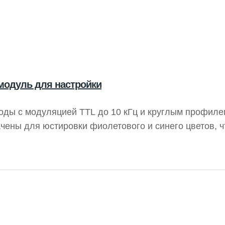
 модуль для настройки
оды с модуляцией TTL до 10 кГц и круглым профиле
ены для юстировки фиолетового и синего цветов, ч
одной мощности колеблются от 1 до 100 мВт, что по
 монохроматического зрения.