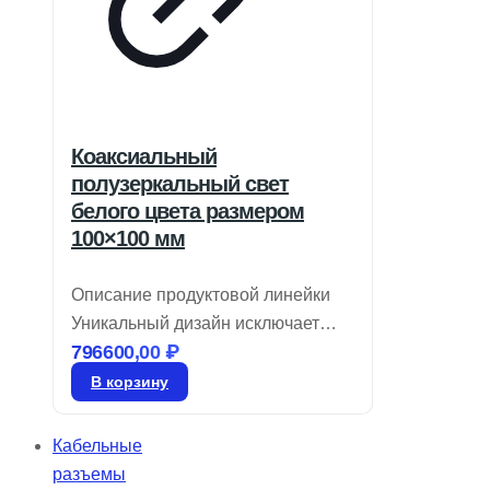
Коаксиальный
полузеркальный свет
белого цвета размером
100×100 мм
Описание продуктовой линейки
Уникальный дизайн исключает
796600,00
₽
появление ложных отражений
Доступны в красном, белом и
В корзину
синем цветах Идеальны для
работы с камерами высокой
Кабельные
четкости Коаксиальные
разъемы