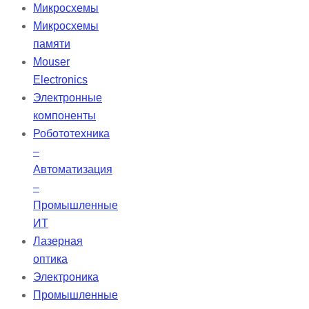
светильники CCS обеспечивают
Микросхемы
равномерное освещение,
Микросхемы
способствующее получению
памяти
высококачественных
Mouser
изображений на блестящих
Electronics
поверхностях. Эти источники
Электронные
света разработаны для
компоненты
минимизации ложных отражений
Робототехника
и достижения более
–
качественных результатов.
Автоматизация
–
Промышленные
ИТ
Лазерная
оптика
Электроника
Промышленные