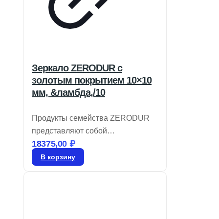
Зеркало ZERODUR с
золотым покрытием 10×10
мм, &ламбда,/10
Продукты семейства ZERODUR
представляют собой
18375,00
₽
прецизионные подложки и
зеркала первого отражения,
В корзину
которые идеально подходят для
условий с температурными
колебаниями. Подложки
ZERODUR характеризуются